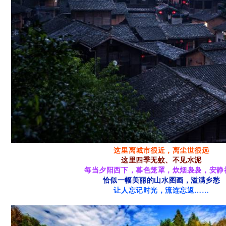
这里离城市很近，离尘世很远
这里四季无蚊、不见水泥
每当夕阳西下，暮色笼罩，炊烟袅袅，安静
恰似一幅美丽的山水图画，溢满乡愁
让人忘记时光，流连忘返……