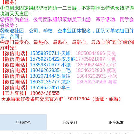
【服务】
①每周末固定组织驴友周边一二日游，不定期推出特色
长线
驴游
境游天天发团；
②擅长为企业、公司团队组织策划员工出游、
亲子活动
、同学会
会议等；
③欢迎社团、公司、学校、企事业团体报名，团队可单独组团并
票、合同；
④厦门
最
专心
、
最热心
、
最
贴心、
最舒心
、
最放心
的"五心"
级
的
好时光!
【微信
|
电话】
15359870711·天峰
1
8050044966·天兔
【微信
|
电话】
15759270422·皮皮虾
17705921897
·玉兔
【微信
|
电话】
15359870677·小强
1
8559623452·小宇
【微信
|
电话】
18046202935·二毛
1
8046202930·紫琪
【微信
|
电话】
18020714445·童话
18046202931·小米
【微信
|
电话】
18030135777·龙虾
18659234566·海鲨
【微信
|
电话】
18559623451·李三
【官方客服】
13062438555
★旅游爱好者咨询交流
官方
群：90912904（验证：旅游）
——路易·艾黎(新西兰)
行程特色
行程安排
服务标准