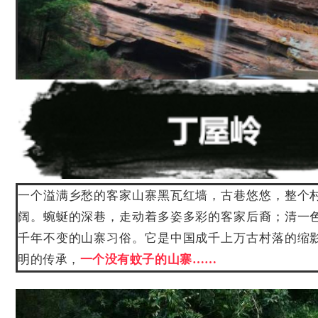
一个溢满乡愁的客家山寨黑瓦红墙，古巷悠悠，整个
阔。蜿蜒的深巷，走动着多姿多彩的客家后裔；清一
千年不变的山寨习俗。它是中国成千上万古村落的缩
明的传承，
一个没有蚊子的山寨……