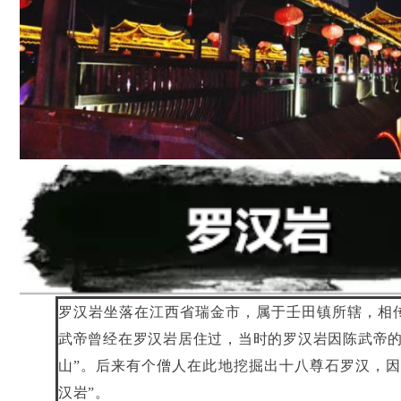
罗汉岩坐落在江西省瑞金市，属于壬田镇所辖，相
武帝曾经在罗汉岩居住过，当时的罗汉岩因陈武帝的
山”。后来有个僧人在此地挖掘出十八尊石罗汉，因
汉岩”。