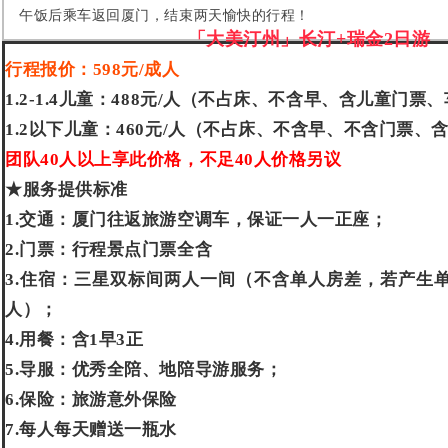
午饭后乘车返回厦门，结束两天愉快的行程！
「大美汀州」长汀+瑞金2日游
行程报价：598元/成人
1.2-1.4儿童：488元/人
（不占床、不含早、含儿童门票、
1.2以下儿童：460元/人（不占床、不含早、不含门票、
团队40人以上享此价格，不足40人价格另议
★服务提供标准
1.交通：厦门往返旅游空调车，保证一人一正座；
2.门票：行程景点门票全含
3.住宿：三星双标间两人一间（不含单人房差，若产生单
人）；
4.用餐：含1早3正
5.导服：优秀全陪、地陪导游服务；
6.保险：旅游意外保险
7.每人每天赠送一瓶水