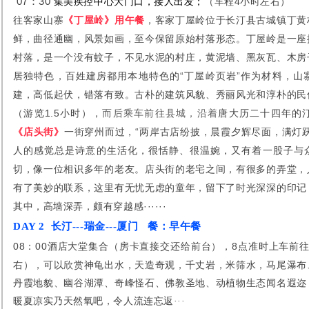
07：30
集美疾控中心大门口，接人出发；
（车程4小时左右）
往
客家山寨
《丁屋岭》用午餐
，客家丁屋岭位于长汀县古城镇丁黄
鲜，曲径通幽，风景如画，至今保留原始村落形态。丁屋岭是一座
村落，是一个没有蚊子，不见水泥的村庄，黄泥墙、黑灰瓦、木房
居独特色，百姓建房都用本地特色的“丁屋岭页岩”作为材料，山
建，高低起伏，错落有致。古朴的建筑风貌、秀丽风光和淳朴的民
（游览1.5小时），
唐大历二十四年的
而后乘车前往县城，沿着
《店头街》
一街穿州而过，“两岸古店纷披，晨霞夕辉尽面，满灯
人的感觉总是诗意的生活化，很恬静、很温婉，又有着一股子与
切，像一位相识多年的老友。店头街的老宅之间，有很多的弄堂，
有了美妙的联系，这里有无忧无虑的童年，留下了时光深深的印记
其中，高墙深弄，颇有穿越感······
DAY 2 长汀---瑞金---厦门 餐：早午餐
08：00酒店大堂集合（房卡直接交还给前台），8点准时上车前
右）
，
可以欣赏神龟出水，天造奇观，千丈岩，米筛水，马尾瀑布
丹霞地貌、幽谷湖潭、奇峰怪石、佛教圣地、动植物生态闻名遐迩
暖夏凉实乃天然氧吧，令人流连忘返···