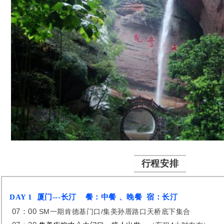
行程安排
DAY 1 厦门---长汀 餐：中餐 、晚餐 宿：长汀
07：00
SM一期肯德基门口/集美孙厝路口天桥底下集合