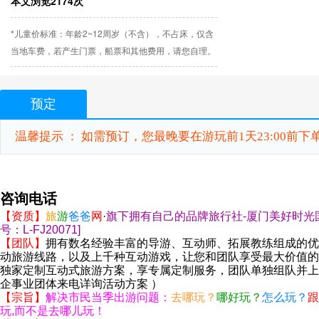
本文浏览2174次
*儿童价标准：年龄2~12周岁（不含），不占床，仅含
当地车费，若产生门票，船票和其他费用，请您自理。
预定
温馨提示 ： 如需预订，您最晚要在游玩前1天23:00前
咨询电话
【资质】
旅
游
爸爸
网
·
旗下拥有自己的品牌旅行社
-厦门美好时光
号：L-FJ20071]
【团队】
拥有数名经验丰富的
导游
、
互动师、
拓展教练组成的优
动旅游线路，以及上千种互动游戏，让您和团队享受最大价值的
独家定制互动式旅游方案，享专属定制服务
，团队单独组队并上
企事业团体来电详询活动方案
）
【宗旨】
解决
市民当季出游问题：
去哪玩？
哪好玩？
怎么玩？
跟
玩
,而
不是
去哪儿玩
！