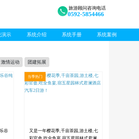
旅游顾问咨询电话
0592-5854466
统演示
系统介绍
系统手册
系统案例
激情运动
团建拓展
当季热门
幻乐谷
又是一年樱花季,千亩茶园,游土楼,七
彩官畲,吃全鱼宴,宿五星园林式君澜