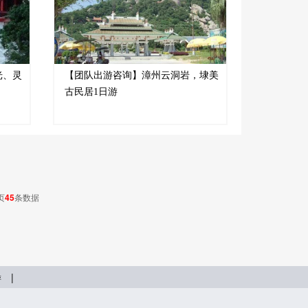
光、灵
【团队出游咨询】漳州云洞岩，埭美
古民居1日游
页
45
条数据
|
游