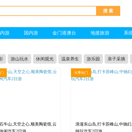
搜 索
内游
国内游
金门港澳台
地接旅游
系
影
游山玩水
休闲观光
温泉养生
游乐园
亲子采摘
热门
当季热门
石牛山,天空之心,顺美陶瓷馆,云
浪漫东山岛,打卡苏峰山,中驰
休闲汽车2日游
纯玩汽车2日游