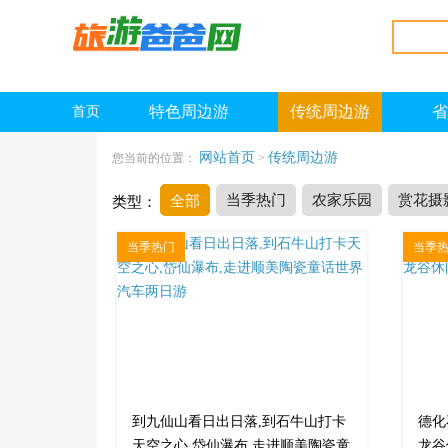
特色周边游
传统周边游
省
首页
网站首页
传统周边游
您当前的位置：
>
全部
类型：
当季热门
农家乐园
赏花摄
当季热门
当季
到九仙山看日出日落,到石牛山打卡
德化
天空之心,岱仙瀑布,走进顺美陶瓷童
龙谷