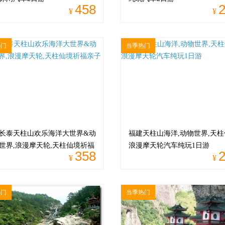
458
¥
¥
热门
当季热门
长泰天柱山欢乐海洋大世界&动
福建天柱山海洋,动物世界,天柱
世界,浪漫摩天轮,天柱仙境祈福
浪漫摩天轮汽车纯玩1日游
358
一日游
¥
¥
热门
当季热门