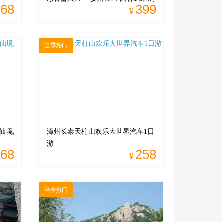
268
399
酒店汽车2日游！
¥
当季热门
仙境,
漳州长泰天柱山欢乐大世界汽车1日
游
268
258
¥
当季热门