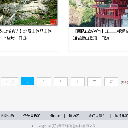
队出游咨询】北辰山休登山休
【团队出游咨询】庄上土楼观
DIY烧烤一日游
通岩爬山登顶一日游
上一页
1
共
4
2
3
4
下
尾
一
页
页
|
|
|
|
|
特色周边游
传统周边游
省内游
国内游
金门港澳台
地接旅
Copyright © 厦门量子链信息科技有限公司