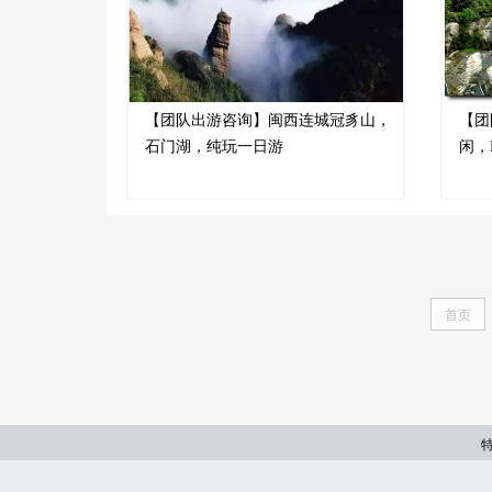
【团队出游咨询】闽西连城冠豸山，
【团
石门湖，纯玩一日游
闲，
首页