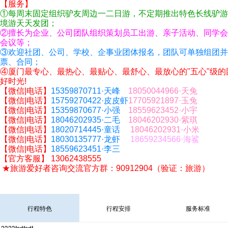
【服务】
①每周末固定组织驴友周边一二日游，不定期推出特色
长线
驴游
境游天天发团；
②擅长为企业、公司团队组织策划员工出游、
亲子活动
、同学会
会议等；
③欢迎社团、公司、学校、企事业团体报名，团队可单独组团并
票、合同；
④厦门
最
专心
、
最热心
、
最
贴心、
最舒心
、
最放心
的"五心"
级
的
好时光!
【微信
|
电话】
15359870711·天峰
1
8050044966·天兔
【微信
|
电话】
15759270422·皮皮虾
17705921897
·玉兔
【微信
|
电话】
15359870677·小强
1
8559623452·小宇
【微信
|
电话】
18046202935·二毛
1
8046202930·紫琪
【微信
|
电话】
18020714445·童话
18046202931·小米
【微信
|
电话】
18030135777·龙虾
18659234566·海鲨
【微信
|
电话】
18559623451·李三
【官方客服】
13062438555
★旅游爱好者咨询交流
官方
群：90912904（验证：旅游）
行程特色
行程安排
服务标准
2323fsdfsdf