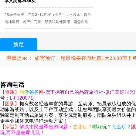
本文浏览2486次
*儿童价标准：年龄2~12周岁（不含），不占床，仅含
当地车费，若产生门票，船票和其他费用，请您自理。
预定
温馨提示 ： 如需预订，您最晚要在游玩前1天23:00前
咨询电话
【资质】
旅
游
爸爸
网
·
旗下拥有自己的品牌旅行社
-厦门美好时光
号：L-FJ20071]
【团队】
拥有数名经验丰富的
导游
、
互动师、
拓展教练组成的优
动旅游线路，以及上千种互动游戏，让您和团队享受最大价值的
独家定制互动式旅游方案，享专属定制服务
，团队单独组队并上
企事业团体来电详询活动方案
）
【宗旨】
解决
市民当季出游问题：
去哪玩？
哪好玩？
怎么玩？
跟
玩
,而
不是
去哪儿玩
！