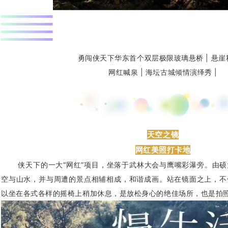
勇闯侠天下华东首个双层极限玻璃悬桥 | 悬崖
网红喊泉 | 海坛古城倾情演绎秀 |
天空之镜
网红美照打卡地
侠天下的一大“网红”项目，坐落于武林大会与鹰嘴彩瀑旁。由硕
空与山水，并与周遭的景点相辅相成，和谐成画。站在镜面之上，不
以坐在各式各样的摇椅上稍加休息，是放松身心的绝佳场所，也是拍