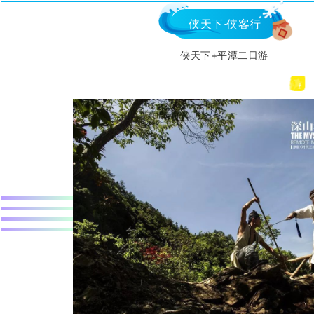
侠天下·侠客行
侠天下+平潭二日游