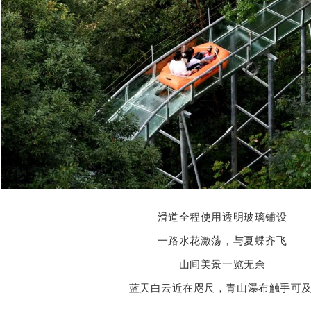
滑道全程使用透明玻璃铺设
一路水花激荡，与夏蝶齐飞
山间美景一览无余
蓝天白云近在咫尺，青山瀑布触手可