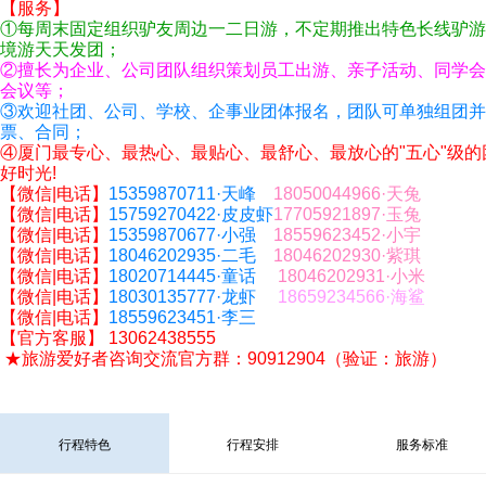
【服务】
①每周末固定组织驴友周边一二日游，不定期推出特色
长线
驴游
境游天天发团；
②擅长为企业、公司团队组织策划员工出游、
亲子活动
、同学会
会议等；
③欢迎社团、公司、学校、企事业团体报名，团队可单独组团并
票、合同；
④厦门
最
专心
、
最热心
、
最
贴心、
最舒心
、
最放心
的"五心"
级
的
好时光!
【微信
|
电话】
15359870711·天峰
1
8050044966·天兔
【微信
|
电话】
15759270422·皮皮虾
17705921897
·玉兔
【微信
|
电话】
15359870677·小强
1
8559623452·小宇
【微信
|
电话】
18046202935·二毛
1
8046202930·紫琪
【微信
|
电话】
18020714445·童话
18046202931·小米
【微信
|
电话】
18030135777·龙虾
18659234566·海鲨
【微信
|
电话】
18559623451·李三
【官方客服】
13062438555
★旅游爱好者咨询交流
官方
群：90912904（验证：旅游）
行程特色
行程安排
服务标准