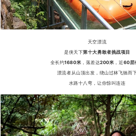
天空漂流
是侠天下
第十大勇敢者挑战项目
全长约
1680米
，落差达
200米
，近
60层
漂流者从山顶出发，绕山过林飞驰而
水路十八弯，让你惊叫连连