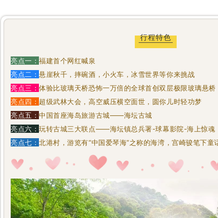
行程特色
亮点一：
福建首个网红喊泉
亮点二：
悬崖秋千，摔碗酒，小火车，冰雪世界等你来挑战
亮点三：
体验比玻璃天桥恐怖一万倍的全球首创双层极限玻璃悬桥
亮点四：
超级武林大会，高空威压横空面世，圆你儿时轻功梦
亮点五：
中国首座海岛旅游古城——海坛古城
亮点六：
玩转古城三大联点——海坛镇总兵署-球幕影院-海上惊魂
亮点七：
北港村，游览有“中国爱琴海”之称的海湾，宫崎骏笔下童