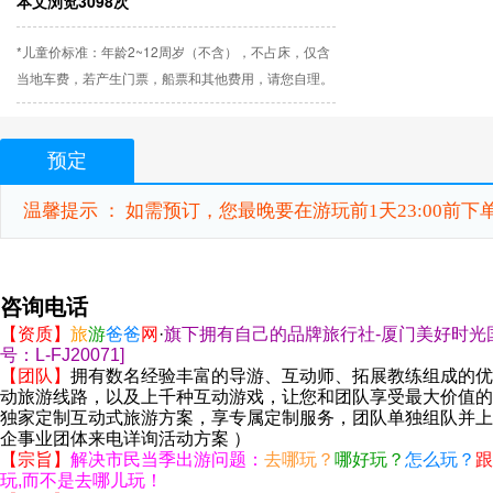
本文浏览3098次
*儿童价标准：年龄2~12周岁（不含），不占床，仅含
当地车费，若产生门票，船票和其他费用，请您自理。
预定
温馨提示 ： 如需预订，您最晚要在游玩前1天23:00前
咨询电话
【资质】
旅
游
爸爸
网
·
旗下拥有自己的品牌旅行社
-厦门美好时光
号：L-FJ20071]
【团队】
拥有数名经验丰富的
导游
、
互动师、
拓展教练组成的优
动旅游线路，以及上千种互动游戏，让您和团队享受最大价值的
独家定制互动式旅游方案，享专属定制服务
，团队单独组队并上
企事业团体来电详询活动方案
）
【宗旨】
解决
市民当季出游问题：
去哪玩？
哪好玩？
怎么玩？
跟
玩
,而
不是
去哪儿玩
！